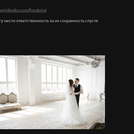
dsviridenko.com/fotoknigi
гу нести ответственность за их сохранность спустя