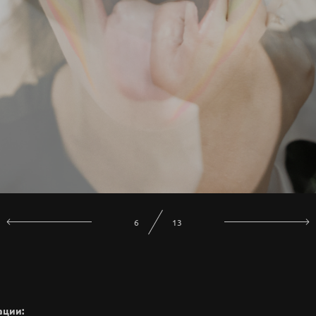
8
13
ации: