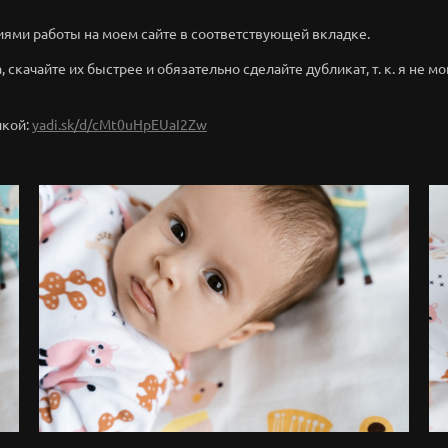
иями работы на моем сайте в соответствующей вкладке.
 скачайте их быстрее и обязательно сделайте дубликат, т. к. я не мо
лкой:
yadi.sk/d/cMt0uHpEUaI2Zw