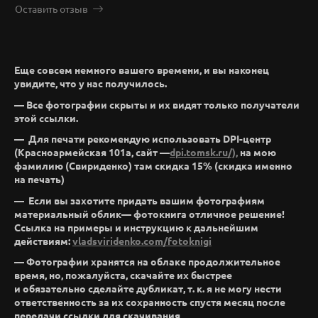
Оставить отзыв
Еще совсем немного вашего времени, и вы наконец
увидите, что у нас получилось.
— Все фотографии скрыты и их видят только получатели
этой ссылки.
— Для печати рекомендую использовать DPI-центр
(Красноармейская 101а, сайт —
dpi.tomsk.ru/),
на мою
фамилию (Свириденко) там скидка 15% (скидка именно
на печать)
— Если вы захотите придать вашим фотографиям
материальный облик— фотокнига отличное решение!
Ссылка на примеры и инструкцию к дальнейшим
действиям:
vladsviridenko.com/fotoknig
i
— Фотографии хранятся на облаке продолжительное
время, но, пожалуйста, скачайте их быстрее
и обязательно сделайте дубликат, т. к. я не могу нести
ответственность за их сохранность спустя месяц после
передачи ссылки для скачивания