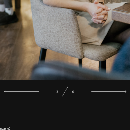
5
6
ации: