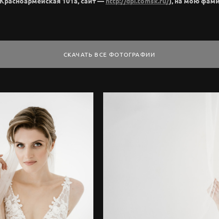
(Красноармейская 101а, сайт —
http://dpi.tomsk.ru/
), на мою фам
СКАЧАТЬ ВСЕ ФОТОГРАФИИ