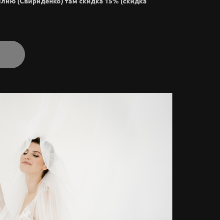
илию (Свириденко) там скидка 15% (скидка