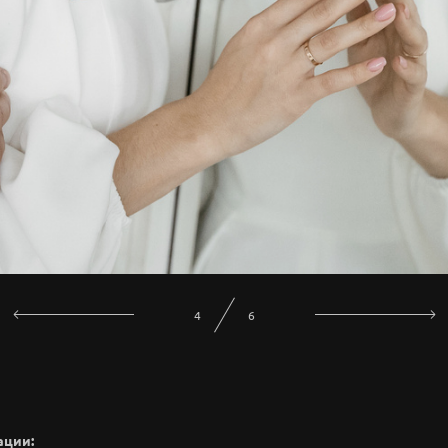
6
6
ации: