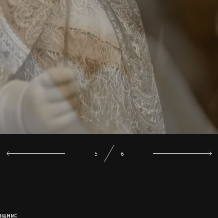
1
6
ации: