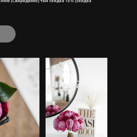
илию (Свириденко) там скидка 15% (скидка