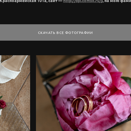
(Красноармейская 101а, сайт —
http://dpi.tomsk.ru/
), на мою фам
СКАЧАТЬ ВСЕ ФОТОГРАФИИ