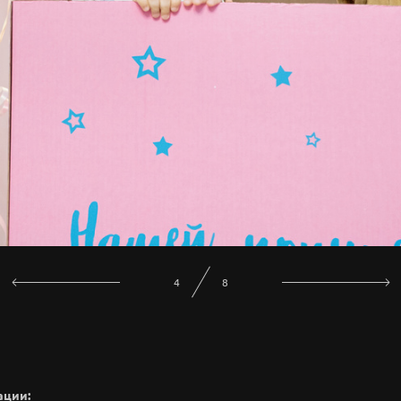
5
8
ации: